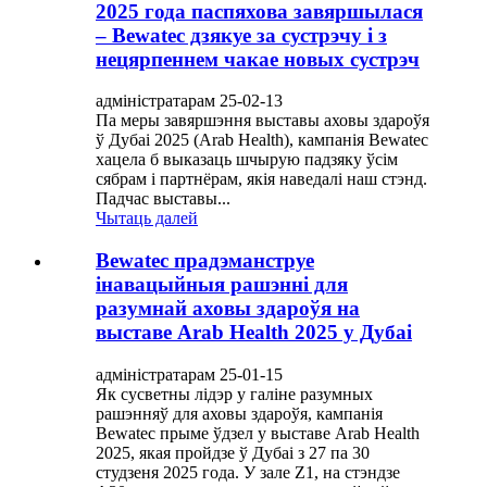
2025 года паспяхова завяршылася
– Bewatec дзякуе за сустрэчу і з
нецярпеннем чакае новых сустрэч
адміністратарам 25-02-13
Па меры завяршэння выставы аховы здароўя
ў Дубаі 2025 (Arab Health), кампанія Bewatec
хацела б выказаць шчырую падзяку ўсім
сябрам і партнёрам, якія наведалі наш стэнд.
Падчас выставы...
Чытаць далей
Bewatec прадэманструе
інавацыйныя рашэнні для
разумнай аховы здароўя на
выставе Arab Health 2025 у Дубаі
адміністратарам 25-01-15
Як сусветны лідэр у галіне разумных
рашэнняў для аховы здароўя, кампанія
Bewatec прыме ўдзел у выставе Arab Health
2025, якая пройдзе ў Дубаі з 27 па 30
студзеня 2025 года. У зале Z1, на стэндзе