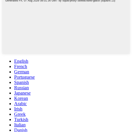
English
French
German
Portuguese
Spanish
Russian
Japanese
Korean
Arabic
Irish
Greek
Turkish
Italian
Danish