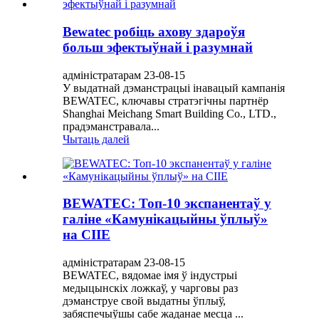
Bewatec робіць ахову здароўя
больш эфектыўнай і разумнай
адміністратарам 23-08-15
У выдатнай дэманстрацыі інавацый кампанія
BEWATEC, ключавы стратэгічны партнёр
Shanghai Meichang Smart Building Co., LTD.,
прадэманстравала...
Чытаць далей
BEWATEC: Топ-10 экспанентаў у
галіне «Камунікацыйны ўплыў»
на CIIE
адміністратарам 23-08-15
BEWATEC, вядомае імя ў індустрыі
медыцынскіх ложкаў, у чарговы раз
дэманструе свой выдатны ўплыў,
забяспечыўшы сабе жаданае месца ...