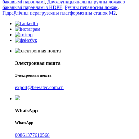
бакавымі парэнчамі
,
Двухфункцыянальны ручны ложак з
бакавымі парэнчамі з HDPE
,
Ручны пераносны ложак
,
Гідраўлічны перагрузачны платформенны станок M2
,
Электронная пошта
Электронная пошта
export@bewatec.com.cn
WhatsApp
WhatsApp
00861377610568