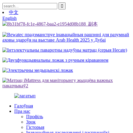
中文
English
Галоўная
Пра нас
Профіль
Зрок
Гісторыя
Інавацыйныя даследаванні і распрацоўкі