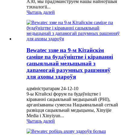
A30, мы прадэманструем нашы найноўшыя
тэхналогіі...
Чытаць далей
Bewatec ззяе на 9-м Кітайскім
саміце па будаўніцтве і кіраванні
сацыяльнай медыцынай з
дапамогай разумных рашэнняў
для аховы здароўя
адміністратарам 24-12-10
9-ы Кітайскі форум па будаўніцтве і
кіраванні сацыяльнай медыцынай (PHI),
арганізаваны сумесна Нацыянальнай сеткай
развіцця сацыяльнай медыцыны, Xinyijie
Media і Xinyiyun...
Чытаць далей