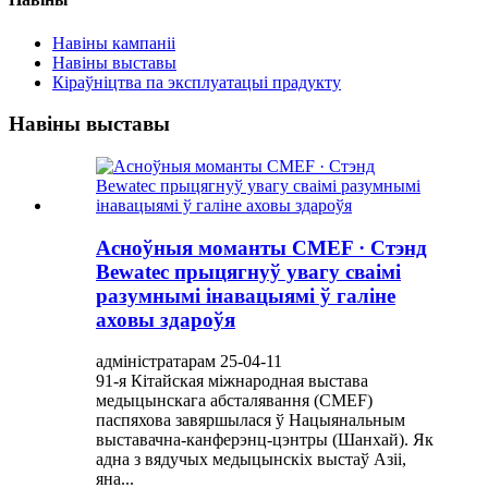
Навіны кампаніі
Навіны выставы
Кіраўніцтва па эксплуатацыі прадукту
Навіны выставы
Асноўныя моманты CMEF · Стэнд
Bewatec прыцягнуў увагу сваімі
разумнымі інавацыямі ў галіне
аховы здароўя
адміністратарам 25-04-11
91-я Кітайская міжнародная выстава
медыцынскага абсталявання (CMEF)
паспяхова завяршылася ў Нацыянальным
выставачна-канферэнц-цэнтры (Шанхай). Як
адна з вядучых медыцынскіх выстаў Азіі,
яна...