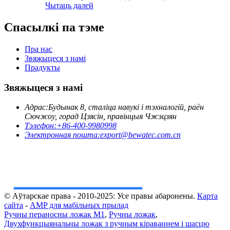
Чытаць далей
Спасылкі па тэме
Пра нас
Звяжыцеся з намі
Прадукты
Звяжыцеся з намі
Адрас:
Будынак 8, сталіца навукі і тэхналогій, раён
Сючжоу, горад Цзясін, правінцыя Чжэцзян
Тэлефон:
+86-400-9980998
Электронная пошта:
export@bewatec.com.cn
© Аўтарскае права - 2010-2025: Усе правы абаронены.
Карта
сайта
-
AMP для мабільных прылад
Ручны пераносны ложак M1
,
Ручны ложак
,
Двухфункцыянальны ложак з ручным кіраваннем і шасцю