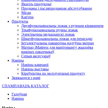
Якасць прадукцыі
Продажы і пасляпродажнае абслугоўванне
Місан
Кар'ера
Прадукты
Двухфункцыянальны ложак з ручным кіраваннем
Трыфункцыянальны ручны ложак
Электрычны медыцынскі ложак
Шматфункцыянальны ложак для перасадкі
Інтэлектуальны паваротны надуўны матрац
Матрац iMattress для маніторынгу жыццёва
важных паказчыкаў
Серыя аксесуараў
Навіны
Навіны кампаніі
Навіны выставы
Кіраўніцтва па эксплуатацыі прадукту
Звяжыцеся з намі
СПАМПАВАЦЬ КАТАЛОГ
Галоўная
Навіны
Навіны