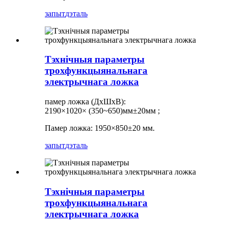
запыт
дэталь
Тэхнічныя параметры
трохфункцыянальнага
электрычнага ложка
памер ложка (ДхШхВ):
2190×1020×
(
350~650
)мм±20мм
;
Памер ложка: 1950×850±20 мм.
запыт
дэталь
Тэхнічныя параметры
трохфункцыянальнага
электрычнага ложка