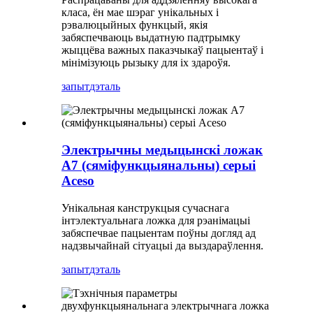
класа, ён мае шэраг унікальных і
рэвалюцыйных функцый, якія
забяспечваюць выдатную падтрымку
жыццёва важных паказчыкаў пацыентаў і
мінімізуюць рызыку для іх здароўя.
запыт
дэталь
Электрычны медыцынскі ложак
A7 (сяміфункцыянальны) серыі
Aceso
Унікальная канструкцыя сучаснага
інтэлектуальнага ложка для рэанімацыі
забяспечвае пацыентам поўны догляд ад
надзвычайнай сітуацыі да выздараўлення.
запыт
дэталь