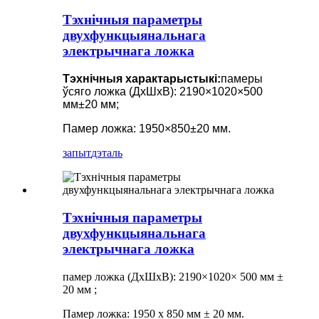
Тэхнічныя параметры
двухфункцыянальнага
электрычнага ложка
Тэхнічныя характарыстыкі:
памеры
ўсяго ложка (ДхШхВ): 2190×1020×500
мм±20 мм;
Памер ложка: 1950×850±20 мм.
запыт
дэталь
Тэхнічныя параметры
двухфункцыянальнага
электрычнага ложка
памер ложка (ДхШхВ): 2190×1020×
500 мм ±
20 мм
;
Памер ложка: 1950 x 850 мм ± 20 мм.