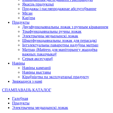
Якасць прадукцыі
Продажы і пасляпродажнае абслугоўванне
Місан
Кар'ера
Прадукты
Двухфункцыянальны ложак з ручным кіраваннем
Трыфункцыянальны ручны ложак
Электрычны медыцынскі ложак
Шматфункцыянальны ложак для перасадкі
Інтэлектуальны паваротны надуўны матрац
Матрац iMattress для маніторынгу жыццёва
важных паказчыкаў
Серыя аксесуараў
Навіны
Навіны кампаніі
Навіны выставы
Кіраўніцтва па эксплуатацыі прадукту
Звяжыцеся з намі
СПАМПАВАЦЬ КАТАЛОГ
Галоўная
Прадукты
Электрычны медыцынскі ложак