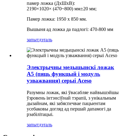
памер ложка (ДхШхВ):
2190×1020×
(
470~800) мм±20 мм
;
Памер ложка: 1950 х 850 мм.
Вышыня ад ложка да падлогі: 470-800 мм
запыт
дэталь
Электрычны медыцынскі ложак
A5 (пяць функцый і модуль
узважвання) серыі Aceso
Разумны ложак, які ўвасабляе найвышэйшы
ўзровень інтэнсіўнай тэрапіі, з унікальным
дызайнам, які забяспечвае пацыентам
усебаковы догляд ад першай дапамогі да
рэабілітацыі.
запыт
дэталь