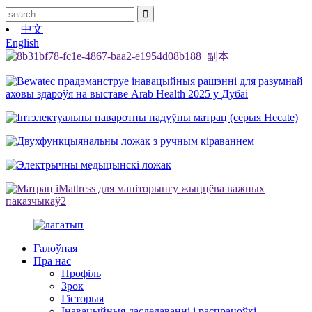
中文
English
Галоўная
Пра нас
Профіль
Зрок
Гісторыя
Інавацыйныя даследаванні і распрацоўкі