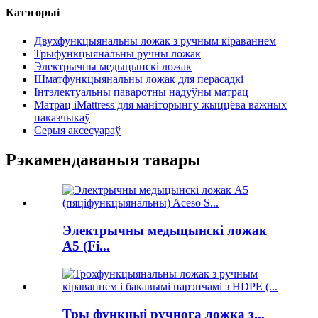
Катэгорыі
Двухфункцыянальны ложак з ручным кіраваннем
Трыфункцыянальны ручны ложак
Электрычны медыцынскі ложак
Шматфункцыянальны ложак для перасадкі
Інтэлектуальны паваротны надуўны матрац
Матрац iMattress для маніторынгу жыццёва важных
паказчыкаў
Серыя аксесуараў
Рэкамендаваныя тавары
Электрычны медыцынскі ложак
A5 (Fi...
Тры функцыі ручнога ложка з...