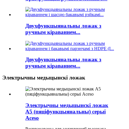
Двухфункцыянальны ложак з
ручным кіраваннем...
Двухфункцыянальны ложак з
ручным кіраваннем...
Электрычны медыцынскі ложак
Электрычны медыцынскі ложак
A5 (пяціфункцыянальны) серыі
Aceso
Распрацаваны для аддзяленняў высокага