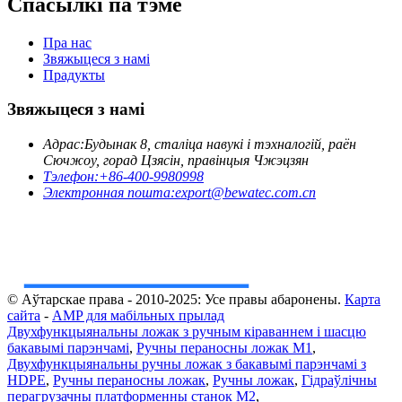
Спасылкі па тэме
Пра нас
Звяжыцеся з намі
Прадукты
Звяжыцеся з намі
Адрас:
Будынак 8, сталіца навукі і тэхналогій, раён
Сючжоу, горад Цзясін, правінцыя Чжэцзян
Тэлефон:
+86-400-9980998
Электронная пошта:
export@bewatec.com.cn
© Аўтарскае права - 2010-2025: Усе правы абаронены.
Карта
сайта
-
AMP для мабільных прылад
Двухфункцыянальны ложак з ручным кіраваннем і шасцю
бакавымі парэнчамі
,
Ручны пераносны ложак M1
,
Двухфункцыянальны ручны ложак з бакавымі парэнчамі з
HDPE
,
Ручны пераносны ложак
,
Ручны ложак
,
Гідраўлічны
перагрузачны платформенны станок M2
,