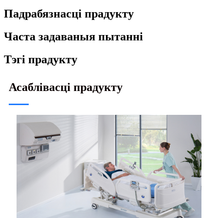
Падрабязнасці прадукту
Часта задаваныя пытанні
Тэгі прадукту
Асаблівасці прадукту