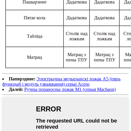
Пашырэнне
Дадаткова
Дадаткова
Дад
Пятае кола
Дадаткова
Дадаткова
Дад
Столік над
Столік над
Сто
Табліца
ложкам
ложкам
л
Матрац з
Матрац з
Ма
Матрац
пены ТПУ
пены ТПУ
пе
Папярэдняе:
Электрычны медыцынскі ложак A5 (пяць
функцый і модуль узважвання) серыі Aceso
Далей:
Ручны пераносны ложак M1 (серыя Machaon)