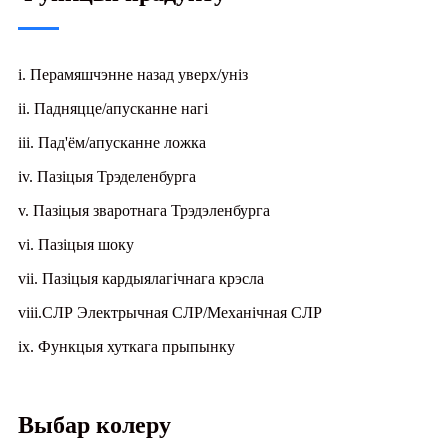
i. Перамяшчэнне назад уверх/уніз
ii. Падняцце/апусканне нагі
iii. Пад'ём/апусканне ложка
iv. Пазіцыя Трэделенбурга
v. Пазіцыя зваротнага Трэдэленбурга
vi. Пазіцыя шоку
vii. Пазіцыя кардыялагічнага крэсла
viii.СЛР Электрычная СЛР/Механічная СЛР
ix. Функцыя хуткага прыпынку
Выбар колеру