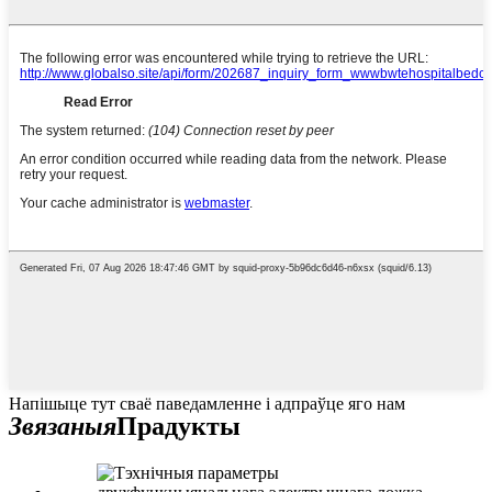
Напішыце тут сваё паведамленне і адпраўце яго нам
Звязаныя
Прадукты