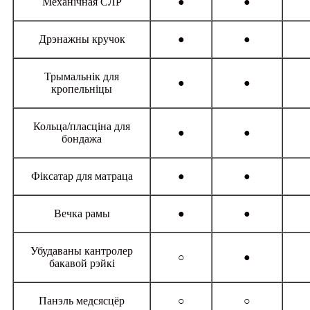
Механічная СЛР
●
●
Дрэнажны кручок
●
●
Трымальнік для
●
●
кропельніцы
Кольца/пласціна для
●
●
бондажа
Фіксатар для матраца
●
●
Вечка рамы
●
●
Убудаваны кантролер
○
●
бакавой рэйкі
Панэль медсясцёр
○
○