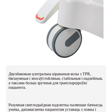
Двухбаковыя цэнтральна кіраваныя колы з TPR,
бясшумныя і зносаўстойлівыя, стабільныя і надзейныя,
а таксама больш зручныя для транспарціроўкі
пацыента.
Разумная святлодыёдная падсветка паляпшае бачнасць
уначы, дапамагаючы пацыентам уставаць з ложка і