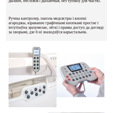
дызайн, неслізкія і дыхаючыя, без тупікоў для чысткі.
Ручны кантролер, панэль медсястры і кнопкі
агароджы, кіраванне графічнымі кнопкамі простае і
інтуітыўна зразумелае, лёгкі і прамы доступ да догляду
за хворымі, дзе б ні знаходзіўся карыстальнік.