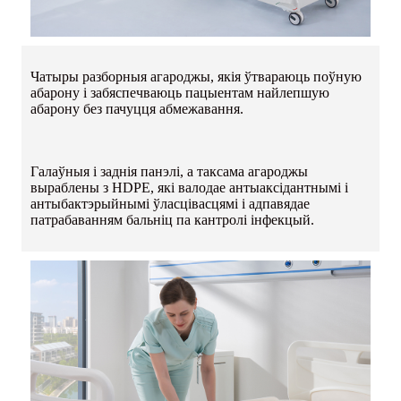
Чатыры разборныя агароджы, якія ўтвараюць поўную
абарону і забяспечваюць пацыентам найлепшую
абарону без пачуцця абмежавання.
Галаўныя і заднія панэлі, а таксама агароджы
выраблены з HDPE, які валодае антыаксідантнымі і
антыбактэрыйнымі ўласцівасцямі і адпавядае
патрабаванням бальніц па кантролі інфекцый.