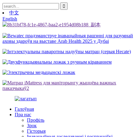
中文
English
Галоўная
Пра нас
Профіль
Зрок
Гісторыя
Інавацыйныя даследаванні і распрацоўкі