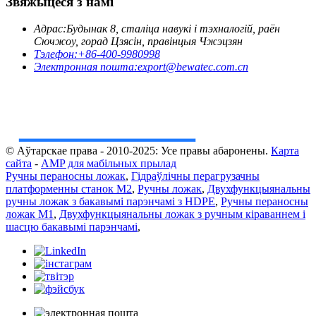
Звяжыцеся з намі
Адрас:
Будынак 8, сталіца навукі і тэхналогій, раён
Сючжоу, горад Цзясін, правінцыя Чжэцзян
Тэлефон:
+86-400-9980998
Электронная пошта:
export@bewatec.com.cn
© Аўтарскае права - 2010-2025: Усе правы абаронены.
Карта
сайта
-
AMP для мабільных прылад
Ручны пераносны ложак
,
Гідраўлічны перагрузачны
платформенны станок M2
,
Ручны ложак
,
Двухфункцыянальны
ручны ложак з бакавымі парэнчамі з HDPE
,
Ручны пераносны
ложак M1
,
Двухфункцыянальны ложак з ручным кіраваннем і
шасцю бакавымі парэнчамі
,