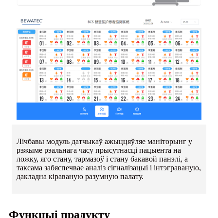
Лічбавы модуль датчыкаў ажыццяўляе маніторынг у
рэжыме рэальнага часу прысутнасці пацыента на
ложку, яго стану, тармазоў і стану бакавой панэлі, а
таксама забяспечвае аналіз сігналізацыі і інтэграваную,
дакладна кіраваную разумную палату.
Функцыі прадукту