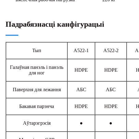
Падрабязнасці канфігурацыі
Тып
А522-1
А522-2
А
Галаўная панэль і панэль
HDPE
HDPE
для ног
Паверхня для лежання
АБС
АБС
Бакавая парэнча
HDPE
HDPE
Аўтарэгрэсія
●
●