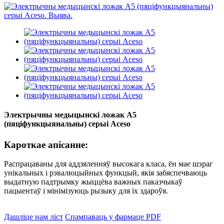
Электрычны медыцынскі ложак A5
(пяціфункцыянальны) серыі Aceso
Кароткае апісанне:
Распрацаваны для аддзяленняў высокага класа, ён мае шэраг
унікальных і рэвалюцыйных функцый, якія забяспечваюць
выдатную падтрымку жыццёва важных паказчыкаў
пацыентаў і мінімізуюць рызыку для іх здароўя.
Дашліце нам ліст
Спампаваць у фармаце PDF