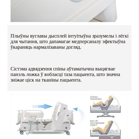
Плыўны вуглавы дысплей інтуітыўна зразумелы і лёгкі
для чытання, што дапамагае медперсаналу эфектыўна
ўкараняць нармалізаваны догляд.
Сістэма адвядзення спіны аўтаматычна выцягвае
панэль ложка ў вобласці таза пацыента, што значна
зніжае ціск на тканіны пацыента.