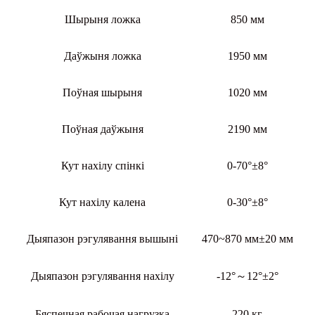
Шырыня ложка
850 мм
Даўжыня ложка
1950 мм
Поўная шырыня
1020 мм
Поўная даўжыня
2190 мм
Кут нахілу спінкі
0-70°±8°
Кут нахілу калена
0-30°±8°
Дыяпазон рэгулявання вышыні
470~870 мм±20 мм
Дыяпазон рэгулявання нахілу
-12°～12°±2°
Бяспечная рабочая нагрузка
220 кг