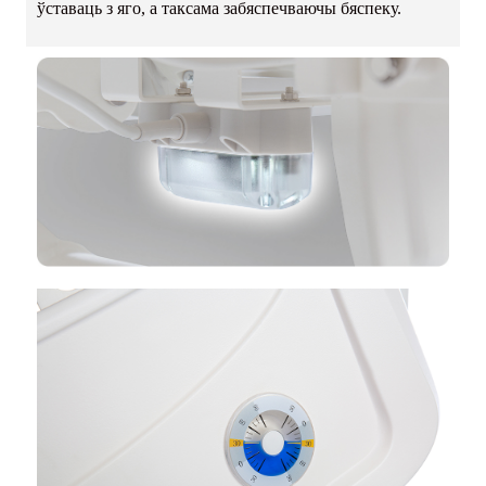
ўставаць з яго, а таксама забяспечваючы бяспеку.