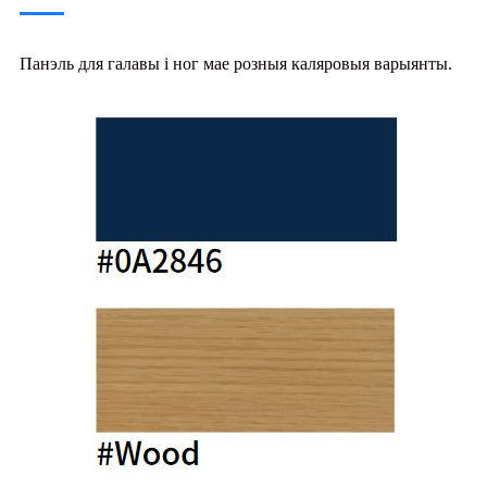
Панэль для галавы і ног мае розныя каляровыя варыянты.