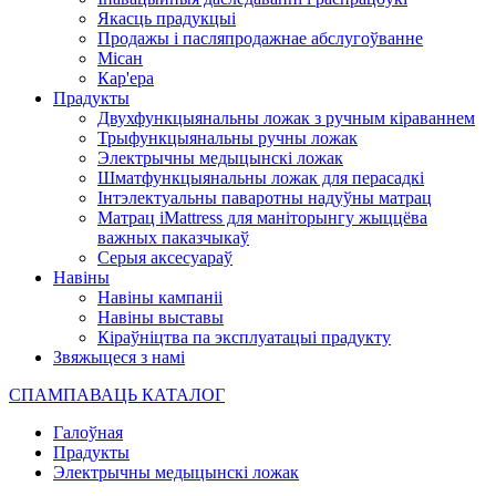
Якасць прадукцыі
Продажы і пасляпродажнае абслугоўванне
Місан
Кар'ера
Прадукты
Двухфункцыянальны ложак з ручным кіраваннем
Трыфункцыянальны ручны ложак
Электрычны медыцынскі ложак
Шматфункцыянальны ложак для перасадкі
Інтэлектуальны паваротны надуўны матрац
Матрац iMattress для маніторынгу жыццёва
важных паказчыкаў
Серыя аксесуараў
Навіны
Навіны кампаніі
Навіны выставы
Кіраўніцтва па эксплуатацыі прадукту
Звяжыцеся з намі
СПАМПАВАЦЬ КАТАЛОГ
Галоўная
Прадукты
Электрычны медыцынскі ложак