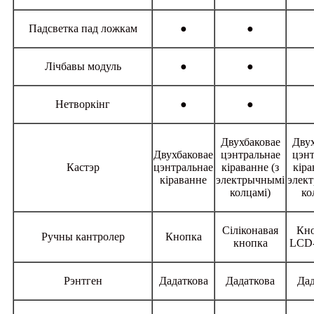
Падсветка пад ложкам
●
●
Лічбавы модуль
●
●
Нетворкінг
●
●
Двухбаковае
Двух
Двухбаковае
цэнтральнае
цэнт
Кастэр
цэнтральнае
кіраванне (з
кіра
кіраванне
электрычнымі
элек
колцамі)
ко
Сіліконавая
Кно
Ручны кантролер
Кнопка
кнопка
LCD-
Рэнтген
Дадаткова
Дадаткова
Дад