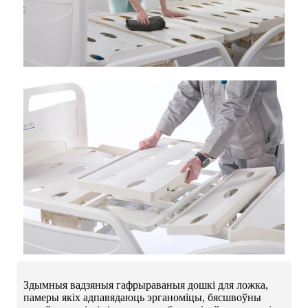
Здымныя вадзяныя гафрыраваныя дошкі для ложка,
памеры якіх адпавядаюць эрганоміцы, бясшвоўны