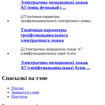
Электрычны медыцынскі ложак
A5 (пяць функцый і ...
Тэхнічныя параметры
трохфункцыянальнага
электрычнага ложка
Электрычны медыцынскі ложак
A7 (сяміфункцыянальны) Aceso ...
Спасылкі па тэме
Пра нас
Звяжыцеся з намі
Прадукты