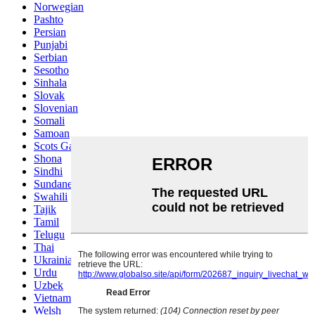
Norwegian
Pashto
Persian
Punjabi
Serbian
Sesotho
Sinhala
Slovak
Slovenian
Somali
Samoan
Scots Gaelic
Shona
Sindhi
Sundanese
Swahili
Tajik
Tamil
Telugu
Thai
Ukrainian
Urdu
Uzbek
Vietnamese
Welsh